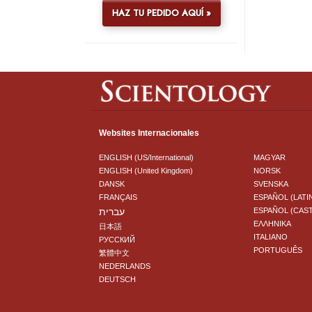
HAZ TU PEDIDO AQUÍ »
Websites Internacionales
ENGLISH (US/International)
MAGYAR
ENGLISH (United Kingdom)
NORSK
DANSK
SVENSKA
FRANÇAIS
ESPAÑOL (LATI
עברית
ESPAÑOL (CAS
ΕΛΛΗΝΙΚA
日本語
ITALIANO
РУССКИЙ
PORTUGUÊS
繁體中文
NEDERLANDS
DEUTSCH