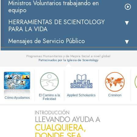
Ministros Voluntarios trabajando en
equipo
HERRAMIENTAS DE SCIENTOLOGY
PARA LA VIDA
Mensajes de Servicio Público
Programas Humanitarios y de Mejora Social a nivel global
Patrocinados por la Iglesia de Scientology
▼
El Camino a la
Applied Scholastics
Criminon
Cómo Ayudamos
Felicidad
INTRODUCCIÓN
LLEVANDO AYUDA A
CUALQUIERA,
DONDE SEA