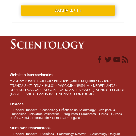
SOLICITA EL KIT »
Websites Internacionales
ENGLISH (US/International)
ENGLISH (United Kingdom)
DANSK
עברית
FRANÇAIS
日本語
РУССКИЙ
繁體中文
NEDERLANDS
DEUTSCH
MAGYAR
NORSK
SVENSKA
ESPAÑOL (LATINO)
ESPAÑOL
(CASTELLANO)
ΕΛΛΗΝΙΚA
ITALIANO
PORTUGUÊS
Enlaces
L. Ronald Hubbard
Creencias y Prácticas de Scientology
Voz para la
Humanidad
Ministros Voluntarios
Preguntas Frecuentes
Libros
Cursos
en línea
Más Información
Contactar
Lugares
Sitios web relacionados
L. Ronald Hubbard
Dianética
Scientology Network
Scientology Religion