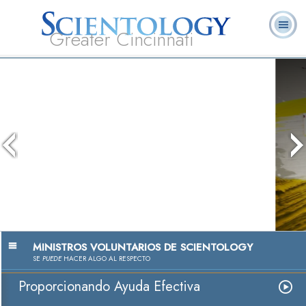
Greater Cincinnati
Acerca de
L. Ronald
¿Qué es
Ministros
Preguntas
Libros
Nosotros
Hubbard
Scientology?
Voluntarios
Frecuentes
The media could not be loaded, either
because the server or network failed or
because the format is not supported.
Pasión por Ayu
Ver Vid
MINISTROS VOLUNTARIOS DE SCIENTOLOGY
SE
PUEDE
HACER ALGO AL RESPECTO
Proporcionando Ayuda Efectiva