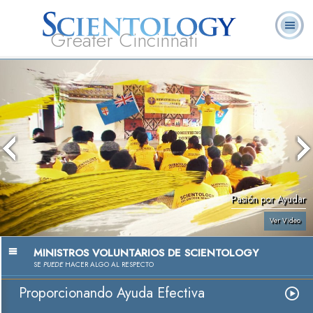
Greater Cincinnati
Acerca de
L. Ronald
¿Qué es
Ministros
Preguntas
Libros
Nosotros
Hubbard
Scientology?
Voluntarios
Frecuentes
Pasión por Ayudar
Ver Video
MINISTROS VOLUNTARIOS DE SCIENTOLOGY
SE
PUEDE
HACER ALGO AL RESPECTO
Proporcionando Ayuda Efectiva