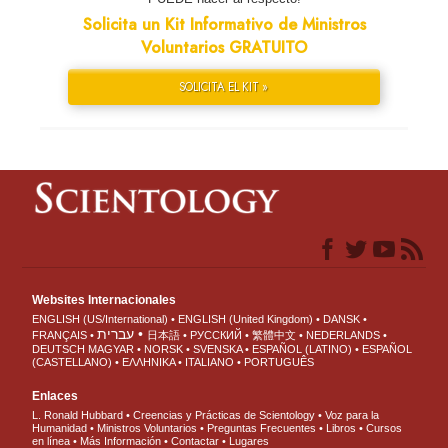
Solicita un Kit Informativo de Ministros
Voluntarios GRATUITO
SOLICITA EL KIT »
Websites Internacionales
ENGLISH (US/International)
ENGLISH (United Kingdom)
DANSK
עברית
FRANÇAIS
日本語
РУССКИЙ
繁體中文
NEDERLANDS
DEUTSCH
MAGYAR
NORSK
SVENSKA
ESPAÑOL (LATINO)
ESPAÑOL
(CASTELLANO)
ΕΛΛΗΝΙΚA
ITALIANO
PORTUGUÊS
Enlaces
L. Ronald Hubbard
Creencias y Prácticas de Scientology
Voz para la
Humanidad
Ministros Voluntarios
Preguntas Frecuentes
Libros
Cursos
en línea
Más Información
Contactar
Lugares