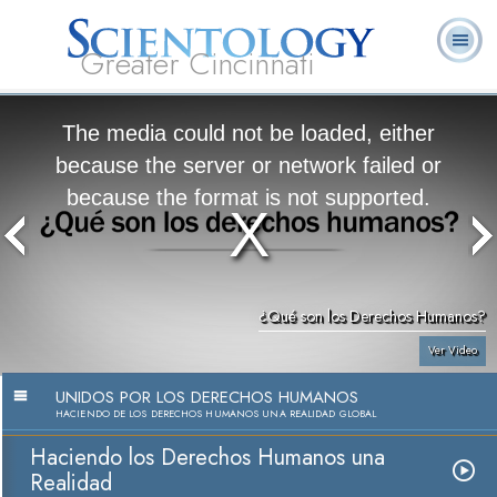
Greater Cincinnati
Acerca de
L. Ronald
¿Qué es
Ministros
Preguntas
Libros
Nosotros
Hubbard
Scientology?
Voluntarios
Frecuentes
The media could not be loaded, either
because the server or network failed or
because the format is not supported.
¿Qué son los Derechos Humanos?
Ver Video
UNIDOS POR LOS DERECHOS HUMANOS
HACIENDO DE LOS DERECHOS HUMANOS UNA REALIDAD GLOBAL
Haciendo los Derechos Humanos una
Realidad