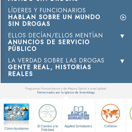
LÍDERES Y FUNCIONARIOS
HABLAN SOBRE UN MUNDO
SIN DROGAS
ELLOS DECÍAN/ELLOS MENTÍAN
ANUNCIOS DE SERVICIO
PÚBLICO
LA VERDAD SOBRE LAS DROGAS
GENTE REAL, HISTORIAS
REALES
Programas Humanitarios y de Mejora Social a nivel global
Patrocinados por la Iglesia de Scientology
▼
El Camino a la
Applied Scholastics
Criminon
Cómo Ayudamos
Felicidad