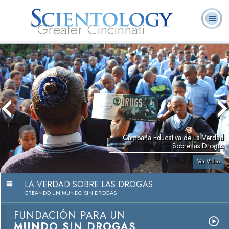
Greater Cincinnati
Acerca de
L. Ronald
¿Qué es
Ministros
Preguntas
Libros
Nosotros
Hubbard
Scientology?
Voluntarios
Frecuentes
Campaña Educativa de La Verdad
Sobre las Drogas
Ver Video
LA VERDAD SOBRE LAS DROGAS
CREANDO UN MUNDO SIN DROGAS
FUNDACIÓN PARA UN
MUNDO SIN DROGAS