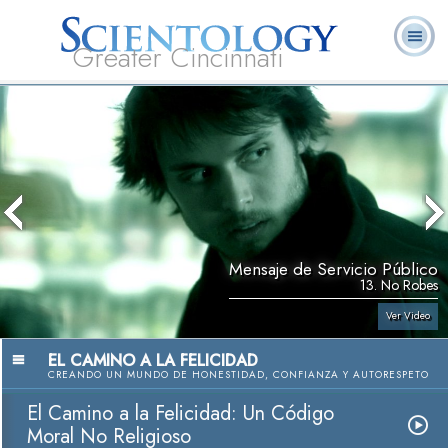
Greater Cincinnati
Acerca de
L. Ronald
¿Qué es
Ministros
Preguntas
Libros
Nosotros
Hubbard
Scientology?
Voluntarios
Frecuentes
Mensaje de Servicio Público
13. No Robes
Ver Video
EL CAMINO A LA FELICIDAD
CREANDO UN MUNDO DE HONESTIDAD, CONFIANZA Y AUTORESPETO
El Camino a la Felicidad: Un Código
Moral No Religioso