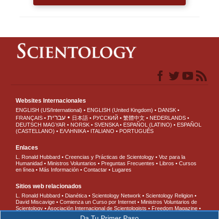
Websites Internacionales
ENGLISH (US/International)
ENGLISH (United Kingdom)
DANSK
עברית
FRANÇAIS
日本語
РУССКИЙ
繁體中文
NEDERLANDS
DEUTSCH
MAGYAR
NORSK
SVENSKA
ESPAÑOL (LATINO)
ESPAÑOL
(CASTELLANO)
ΕΛΛΗΝΙΚA
ITALIANO
PORTUGUÊS
Enlaces
L. Ronald Hubbard
Creencias y Prácticas de Scientology
Voz para la
Humanidad
Ministros Voluntarios
Preguntas Frecuentes
Libros
Cursos
en línea
Más Información
Contactar
Lugares
Sitios web relacionados
L. Ronald Hubbard
Dianética
Scientology Network
Scientology Religion
David Miscavige
Comienza un Curso por Internet
Ministros Voluntarios de
Scientology
Asociación Internacional de Scientologists
Freedom Magazine
El Camino a la Felicidad
En Apoyo de Un Mundo Sin Drogas
Unidos por los
Da Tu Primer Paso