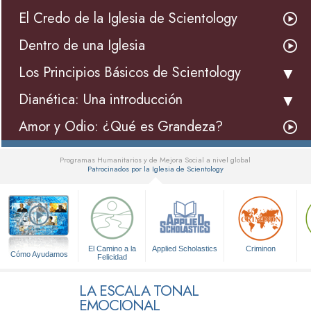
El Credo de la Iglesia de Scientology
Dentro de una Iglesia
Los Principios Básicos de Scientology
Dianética: Una introducción
Amor y Odio: ¿Qué es Grandeza?
Programas Humanitarios y de Mejora Social a nivel global
Patrocinados por la Iglesia de Scientology
▼
El Camino a la
Applied Scholastics
Criminon
Cómo Ayudamos
Felicidad
LA ESCALA TONAL
EMOCIONAL