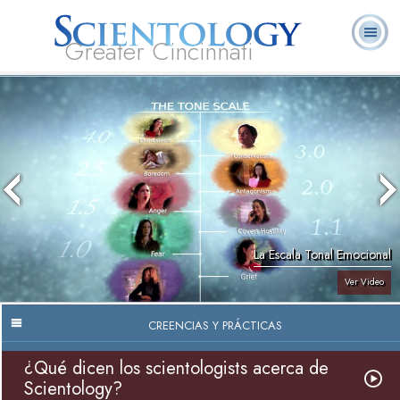
Greater Cincinnati
Acerca de
L. Ronald
¿Qué es
Ministros
Preguntas
Libros
Nosotros
Hubbard
Scientology?
Voluntarios
Frecuentes
La Escala Tonal Emocional
Ver Video
CREENCIAS Y PRÁCTICAS
¿Qué dicen los scientologists acerca de
Scientology?