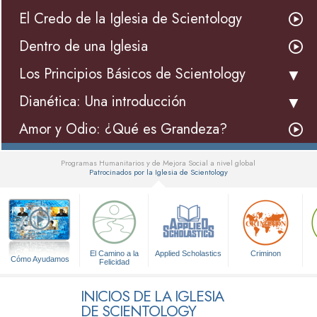
El Credo de la Iglesia de Scientology
Dentro de una Iglesia
Los Principios Básicos de Scientology
Dianética: Una introducción
Amor y Odio: ¿Qué es Grandeza?
Programas Humanitarios y de Mejora Social a nivel global
Patrocinados por la Iglesia de Scientology
▼
El Camino a la
Applied Scholastics
Criminon
Cómo Ayudamos
Felicidad
INICIOS DE LA IGLESIA
DE SCIENTOLOGY