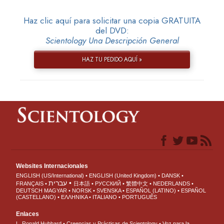
Haz clic aquí para solicitar una copia GRATUITA
del DVD:
Scientology Una Descripción General
HAZ TU PEDIDO AQUÍ »
Websites Internacionales
ENGLISH (US/International)
ENGLISH (United Kingdom)
DANSK
עברית
FRANÇAIS
日本語
РУССКИЙ
繁體中文
NEDERLANDS
DEUTSCH
MAGYAR
NORSK
SVENSKA
ESPAÑOL (LATINO)
ESPAÑOL
(CASTELLANO)
ΕΛΛΗΝΙΚA
ITALIANO
PORTUGUÊS
Enlaces
L. Ronald Hubbard
Creencias y Prácticas de Scientology
Voz para la