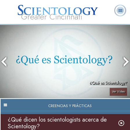
Greater Cincinnati
Acerca de
L. Ronald
¿Qué es
Ministros
Preguntas
Libros
Nosotros
Hubbard
Scientology?
Voluntarios
Frecuentes
¿Qué es Scientology?
Ver Video
CREENCIAS Y PRÁCTICAS
¿Qué dicen los scientologists acerca de
Scientology?